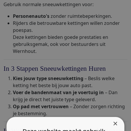
Gebruik normale sneeuwkettingen voor:
Personenauto's
zonder ruimtebeperkingen.
Rijders die betrouwbare kettingen willen zonder
poespas.
Deze kettingen bieden goede prestaties en
gebruiksgemak, ook voor bestuurders uit
Wernhout.
In 3 Stappen Sneeuwkettingen Huren
Kies jouw type sneeuwketting
– Beslis welke
ketting het beste bij jouw auto past.
Voer de bandenmaat van je voertuig in
– Dan
krijg je direct het juiste type geleverd.
Op pad met vertrouwen
– Zonder zorgen richting
je bestemming.
×
In Welke Landen Moet Je Sneeuwkettingen