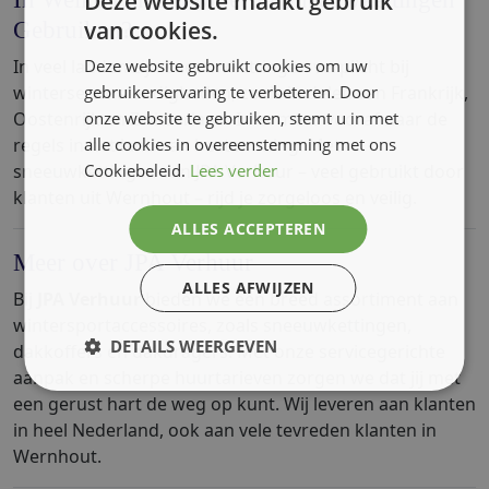
Deze website maakt gebruik
Gebruiken?
van cookies.
In veel landen zijn sneeuwkettingen verplicht bij
Deze website gebruikt cookies om uw
winterse omstandigheden, zoals in delen van Frankrijk,
gebruikerservaring te verbeteren. Door
Oostenrijk en Zwitserland. Informeer vooraf naar de
onze website te gebruiken, stemt u in met
regels in het land van bestemming. Met
alle cookies in overeenstemming met ons
sneeuwkettingen van JPA Verhuur – veel gebruikt door
Cookiebeleid.
Lees verder
klanten uit Wernhout – rijd je zorgeloos en veilig.
ALLES ACCEPTEREN
Meer over JPA Verhuur
ALLES AFWIJZEN
Bij
JPA Verhuur
bieden we een breed assortiment aan
wintersportaccessoires, zoals sneeuwkettingen,
DETAILS WEERGEVEN
dakkoffers en dakdragers. Met onze servicegerichte
aanpak en scherpe huurtarieven zorgen we dat jij met
een gerust hart de weg op kunt. Wij leveren aan klanten
in heel Nederland, ook aan vele tevreden klanten in
Wernhout.