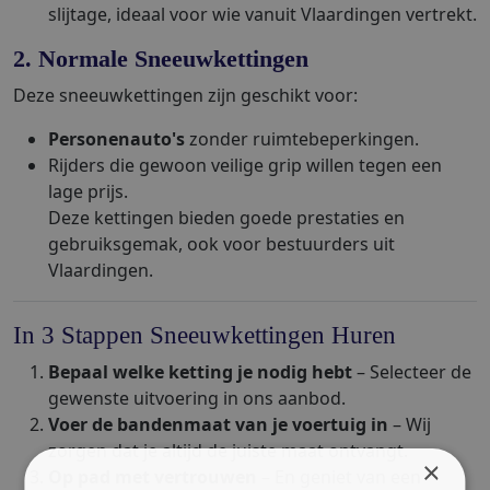
slijtage, ideaal voor wie vanuit Vlaardingen vertrekt.
2. Normale Sneeuwkettingen
Deze sneeuwkettingen zijn geschikt voor:
Personenauto's
zonder ruimtebeperkingen.
Rijders die gewoon veilige grip willen tegen een
lage prijs.
Deze kettingen bieden goede prestaties en
gebruiksgemak, ook voor bestuurders uit
Vlaardingen.
In 3 Stappen Sneeuwkettingen Huren
Bepaal welke ketting je nodig hebt
– Selecteer de
gewenste uitvoering in ons aanbod.
Voer de bandenmaat van je voertuig in
– Wij
zorgen dat je altijd de juiste maat ontvangt.
×
Op pad met vertrouwen
– En geniet van een