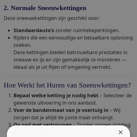
2. Normale Sneeuwkettingen
Deze sneeuwkettingen zijn geschikt voor:
Standaardauto’s
zonder ruimtebeperkingen.
Rijders die een eenvoudige en betaalbare oplossing
zoeken.
Deze kettingen bieden betrouwbare prestaties in
sneeuw en ijs en zijn gemakkelijk te monteren —
ideaal als je uit Rijen of omgeving vertrekt.
Hoe Werkt het Huren van Sneeuwkettingen?
Bepaal welke ketting je nodig hebt
– Selecteer de
gewenste uitvoering in ons aanbod.
Voer de bandenmaat van je voertuig in
– Wij
zorgen dat je altijd de juiste maat ontvangt.
Op pad met vertrouwen
– Zonder zorgen richting
×
je bestemming.