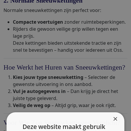
2. Normale Sneeuwkettingen
Normale sneeuwkettingen zijn perfect voor:
Compacte voertuigen
zonder ruimtebeperkingen.
Rijders die gewoon veilige grip willen tegen een
lage prijs.
Deze kettingen bieden uitstekende tractie en zijn
snel te bevestigen – handig voor iedereen uit Oss.
Hoe Werkt het Huren van Sneeuwkettingen?
Kies jouw type sneeuwketting
– Selecteer de
gewenste uitvoering in ons aanbod.
Vul je autogegevens in
– Dan krijg je direct het
juiste type geleverd.
Veilig de weg op
– Altijd grip, waar je ook rijdt.
×
Voor Wie Zijn Sneeuwkettingen Verplicht?
Deze website maakt gebruik