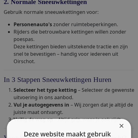
2. Normale Sneeuwkettingen
Gebruik normale sneeuwkettingen voor:
Personenauto's
zonder ruimtebeperkingen.
Rijders die betrouwbare kettingen willen zonder
poespas.
Deze kettingen bieden uitstekende tractie en zijn
snel te bevestigen – handig voor iedereen uit
Oirschot.
In 3 Stappen Sneeuwkettingen Huren
Selecteer het type ketting
– Selecteer de gewenste
uitvoering in ons aanbod.
Vul je autogegevens in
– Wij zorgen dat je altijd de
juiste maat ontvangt.
Veilig de weg op
– Altijd grip, waar je ook rijdt.
×
Deze website maakt gebruik
Voor Wie Zijn Sneeuwkettingen Verplicht?