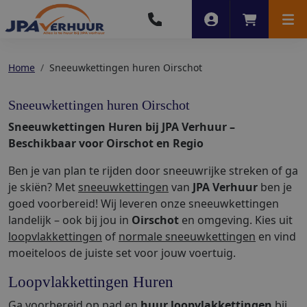
Account
Winkelwag
Men
Home
Sneeuwkettingen huren Oirschot
Sneeuwkettingen huren Oirschot
Sneeuwkettingen Huren bij JPA Verhuur –
Beschikbaar voor Oirschot en Regio
Ben je van plan te rijden door sneeuwrijke streken of ga
je skiën? Met
sneeuwkettingen
van
JPA Verhuur
ben je
goed voorbereid! Wij leveren onze sneeuwkettingen
landelijk – ook bij jou in
Oirschot
en omgeving. Kies uit
loopvlakkettingen
of
normale sneeuwkettingen
en vind
moeiteloos de juiste set voor jouw voertuig.
Loopvlakkettingen Huren
Ga voorbereid op pad en
huur loopvlakkettingen
bij