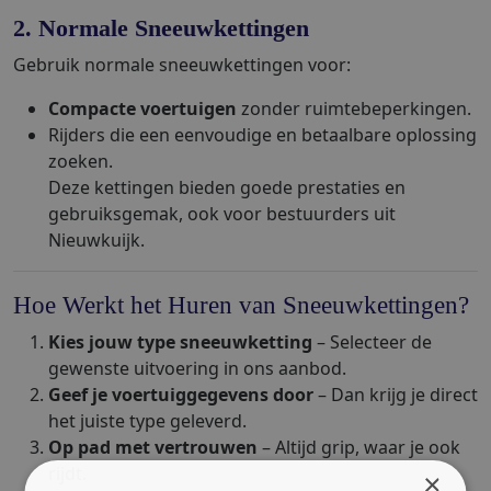
2. Normale Sneeuwkettingen
Gebruik normale sneeuwkettingen voor:
Compacte voertuigen
zonder ruimtebeperkingen.
Rijders die een eenvoudige en betaalbare oplossing
zoeken.
Deze kettingen bieden goede prestaties en
gebruiksgemak, ook voor bestuurders uit
Nieuwkuijk.
Hoe Werkt het Huren van Sneeuwkettingen?
Kies jouw type sneeuwketting
– Selecteer de
gewenste uitvoering in ons aanbod.
Geef je voertuiggegevens door
– Dan krijg je direct
het juiste type geleverd.
Op pad met vertrouwen
– Altijd grip, waar je ook
rijdt.
×