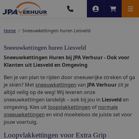
Account
Winkelwag
Men
Home
Sneeuwkettingen huren Liesveld
Sneeuwkettingen huren Liesveld
Sneeuwkettingen Huren bij JPA Verhuur - Ook voor
Klanten uit Liesveld en Omgeving
Ben je van plan te rijden door sneeuwrijke streken of ga
je skiën? Met
sneeuwkettingen
van
JPA Verhuur
zit je
altijd veilig op de weg! Wij leveren onze
sneeuwkettingen landelijk – ook bij jou in
Liesveld
en
omgeving. Kies uit
loopvlakkettingen
of
normale
sneeuwkettingen
en vind moeiteloos de juiste set voor
jouw voertuig.
Loopvlakkettingen voor Extra Grip