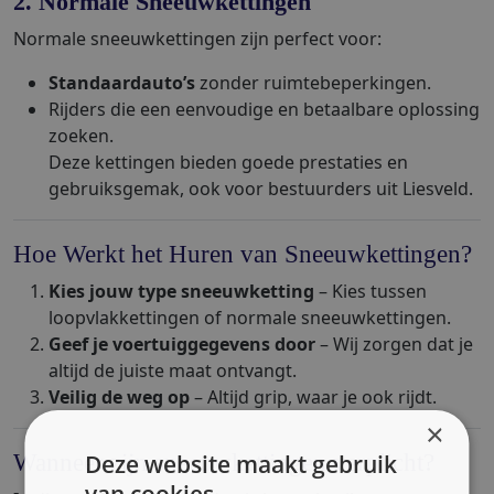
2. Normale Sneeuwkettingen
Normale sneeuwkettingen zijn perfect voor:
Standaardauto’s
zonder ruimtebeperkingen.
Rijders die een eenvoudige en betaalbare oplossing
zoeken.
Deze kettingen bieden goede prestaties en
gebruiksgemak, ook voor bestuurders uit Liesveld.
Hoe Werkt het Huren van Sneeuwkettingen?
Kies jouw type sneeuwketting
– Kies tussen
loopvlakkettingen of normale sneeuwkettingen.
Geef je voertuiggegevens door
– Wij zorgen dat je
altijd de juiste maat ontvangt.
Veilig de weg op
– Altijd grip, waar je ook rijdt.
×
Wanneer zijn sneeuwkettingen verplicht?
Deze website maakt gebruik