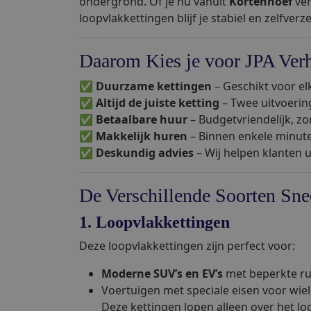
ondergrond. Of je nu vanuit
Kortenhoef
ver
loopvlakkettingen blijf je stabiel en zelfver
Daarom Kies je voor JPA Ver
✅
Duurzame kettingen
– Geschikt voor el
✅
Altijd de juiste ketting
– Twee uitvoering
✅
Betaalbare huur
– Budgetvriendelijk, zon
✅
Makkelijk huren
– Binnen enkele minute
✅
Deskundig advies
– Wij helpen klanten 
De Verschillende Soorten Sn
1. Loopvlakkettingen
Deze loopvlakkettingen zijn perfect voor:
Moderne SUV’s en EV’s
met beperkte ru
Voertuigen met speciale eisen voor wiel
Deze kettingen lopen alleen over het l