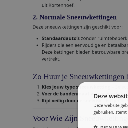
uit Kortenhoef.
2. Normale Sneeuwkettingen
Deze sneeuwkettingen zijn geschikt voor:
Standaardauto’s
zonder ruimtebeperk
Rijders die een eenvoudige en betaalba
Deze kettingen bieden betrouwbare prest
vertrekt.
Zo Huur je Sneeuwkettingen 
Kies jouw type sneeuwketting
– Selec
Voer de bandenmaat van je voertuig 
Deze websit
Rijd veilig door de sneeuw
– En geniet 
Deze website geb
gebruiken, stemt
Voor Wie Zijn Sneeuwkettinge
DETAILS WE