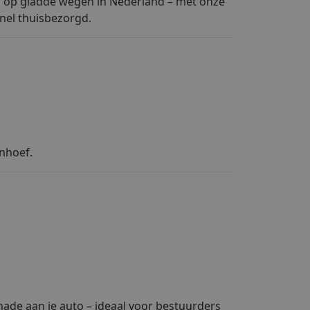
jn op gladde wegen in Nederland – met onze
 snel thuisbezorgd.
enhoef.
ade aan je auto – ideaal voor bestuurders