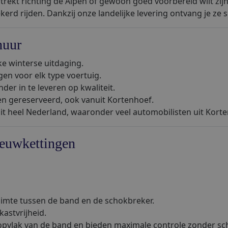
trekt richting de Alpen of gewoon goed voorbereid wilt zi
zekerd rijden. Dankzij onze landelijke levering ontvang je ze
huur
ke winterse uitdaging.
en voor elk type voertuig.
der in te leveren op kwaliteit.
n gereserveerd, ook vanuit Kortenhoef.
uit heel Nederland, waaronder veel automobilisten uit Kort
eeuwkettingen
imte tussen de band en de schokbreker.
kastvrijheid.
oopvlak van de band en bieden maximale controle zonder sch