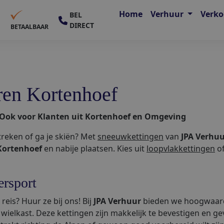
Home
Verhuur
Verk
BEL
DIRECT
E
BETAALBAAR
ren Kortenhoef
 Ook voor Klanten uit Kortenhoef en Omgeving
treken of ga je skiën? Met
sneeuwkettingen
van
JPA Verhu
Kortenhoef
en nabije plaatsen. Kies uit
loopvlakkettingen
o
ersport
reis? Huur ze bij ons! Bij
JPA Verhuur
bieden we hoogwaardi
 wielkast. Deze kettingen zijn makkelijk te bevestigen en g