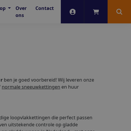
oop
Over
Contact
Account
Winkelwagen
Zoek
ons
ur
ben je goed voorbereid! Wij leveren onze
f
normale sneeuwkettingen
en huur
ge loopvlakkettingen die perfect passen
even uitstekende controle op gladde