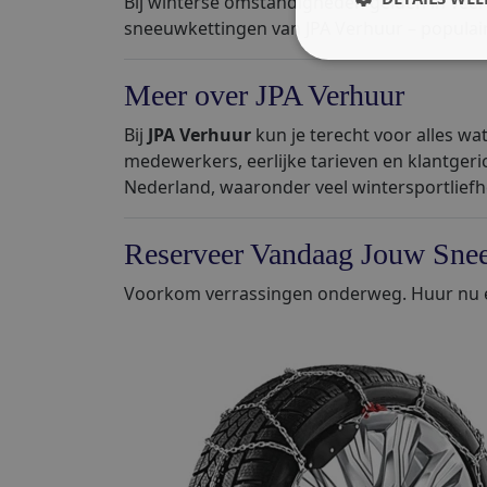
Bij winterse omstandigheden gelden in veel 
sneeuwkettingen van JPA Verhuur – populair b
Meer over JPA Verhuur
Bij
JPA Verhuur
kun je terecht voor alles wa
medewerkers, eerlijke tarieven en klantgeri
Nederland, waaronder veel wintersportliefh
Reserveer Vandaag Jouw Sne
Voorkom verrassingen onderweg. Huur nu e