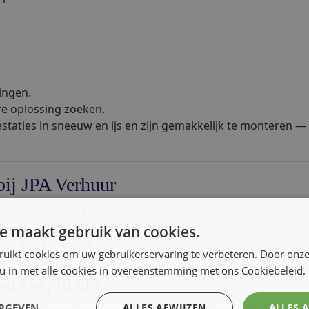
ingen.
re oplossing zoeken.
aties in sneeuw en ijs en zijn gemakkelijk te monteren — 
bij JPA Verhuur
teer de gewenste uitvoering in ons aanbod.
in
– Zo zorgen wij dat de kettingen perfect passen.
e maakt gebruik van cookies.
van een zorgeloze reis.
ruikt cookies om uw gebruikerservaring te verbeteren. Door onze
 u in met alle cookies in overeenstemming met ons Cookiebeleid.
n Verplicht?
ERGEVEN
ALLES AFWIJZEN
ALLES 