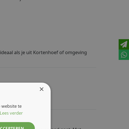
ideaal als je uit Kortenhoef of omgeving
×
 website te
Lees verder
ACCEPTEREN