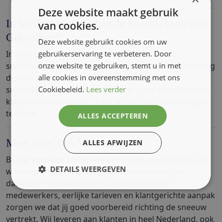
Deze website maakt gebruik
In Welke Landen Moet Je Sneeuwkettingen
van cookies.
Gebruiken?
Deze website gebruikt cookies om uw
In diverse Europese landen is het gebruik van
gebruikerservaring te verbeteren. Door
sneeuwkettingen verplicht bij sneeuw. Het is verstandig
onze website te gebruiken, stemt u in met
de voorschriften per land te checken. Met
alle cookies in overeenstemming met ons
sneeuwkettingen van JPA Verhuur – veel gebruikt door
Cookiebeleid.
Lees verder
klanten uit Kalmthout – kom je niet voor verrassingen
te staan.
ALLES ACCEPTEREN
Meer over JPA Verhuur
ALLES AFWIJZEN
Bij
JPA Verhuur
bieden we een breed assortiment aan
DETAILS WEERGEVEN
wintersportaccessoires, zoals sneeuwkettingen,
dakkoffers en dakdragers. Met onze ervaren
medewerkers, eerlijke tarieven en klantgerichte aanpak
zorgen we dat jij goed voorbereid richting de sneeuw
vertrekt. Wij leveren aan klanten in heel Nederland, ook