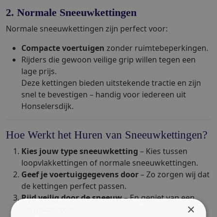
2. Normale Sneeuwkettingen
Normale sneeuwkettingen zijn perfect voor:
Compacte voertuigen
zonder ruimtebeperkingen.
Rijders die gewoon veilige grip willen tegen een
lage prijs.
Deze kettingen bieden uitstekende tractie en zijn
snel te bevestigen – handig voor iedereen uit
Honselersdijk.
Hoe Werkt het Huren van Sneeuwkettingen?
Kies jouw type sneeuwketting
– Kies tussen
loopvlakkettingen of normale sneeuwkettingen.
Geef je voertuiggegevens door
– Zo zorgen wij dat
de kettingen perfect passen.
Rijd veilig door de sneeuw
– En geniet van een
×
zorgeloze reis.