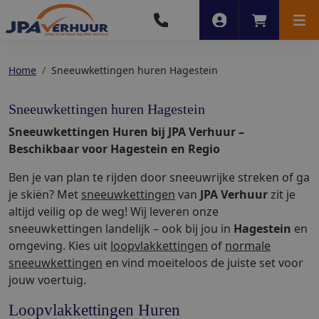
Account
Winkelwag
Men
Home
Sneeuwkettingen huren Hagestein
Sneeuwkettingen huren Hagestein
Sneeuwkettingen Huren bij JPA Verhuur –
Beschikbaar voor Hagestein en Regio
Ben je van plan te rijden door sneeuwrijke streken of ga
je skiën? Met
sneeuwkettingen
van
JPA Verhuur
zit je
altijd veilig op de weg! Wij leveren onze
sneeuwkettingen landelijk – ook bij jou in
Hagestein
en
omgeving. Kies uit
loopvlakkettingen
of
normale
sneeuwkettingen
en vind moeiteloos de juiste set voor
jouw voertuig.
Loopvlakkettingen Huren