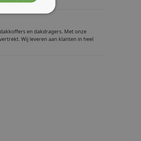
singen te staan.
 dakkoffers en dakdragers. Met onze
rtrekt. Wij leveren aan klanten in heel