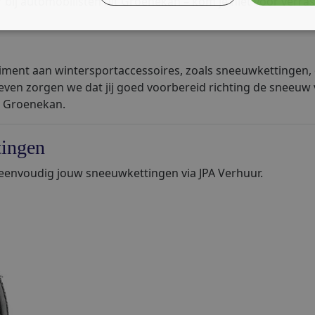
bij automobilisten uit Groenekan – kom je niet voor verras
ment aan wintersportaccessoires, zoals sneeuwkettingen,
ven zorgen we dat jij goed voorbereid richting de sneeuw ve
n Groenekan.
ingen
envoudig jouw sneeuwkettingen via JPA Verhuur.