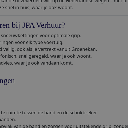
kantie of zekerheid wilt op de Nederlandse wegen – met onz
 ze snel in huis, waar je ook woont.
en bij JPA Verhuur?
sneeuwkettingen voor optimale grip.
ingen voor elk type voertuig.
 veilig, ook als je vertrekt vanuit Groenekan.
efonisch, snel geregeld, waar je ook woont.
 advies, waar je ook vandaan komt.
ingen
te ruimte tussen de band en de schokbreker.
banden.
oopvlak van de band en zorgen voor uitstekende grip, zonde