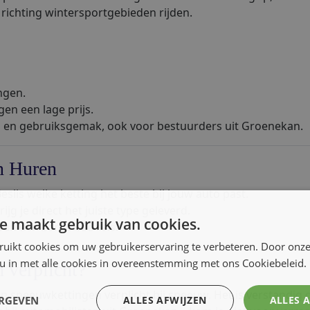
richting wintersportgebieden rijden.
ngen.
gen een lage prijs.
s en gebruiksgemak, ook voor bestuurders uit Groenekan.
n Huren
eslis welke ketting het beste bij jouw auto past.
ijg je direct het juiste type geleverd.
e maakt gebruik van cookies.
van een zorgeloze reis.
ruikt cookies om uw gebruikerservaring te verbeteren. Door onze
 u in met alle cookies in overeenstemming met ons Cookiebeleid.
 verplicht?
an sneeuwkettingen verplicht bij sneeuw. Het is verstandig 
ERGEVEN
ALLES AFWIJZEN
ALLES 