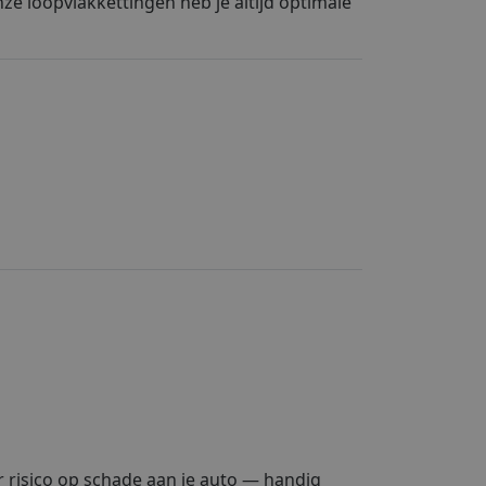
e loopvlakkettingen heb je altijd optimale
r risico op schade aan je auto — handig