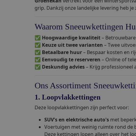
Groenekan
vertrekt voor een wintersportva
grip. Dankzij onze landelijke levering heb je
Waarom Sneeuwkettingen Hur
✅
Hoogwaardige kwaliteit
– Betrouwbare 
✅
Keuze uit twee varianten
– Twee uitvoer
✅
Betaalbare huur
– Bespaar kosten en rijd
✅
Eenvoudig te reserveren
– Online of tel
✅
Deskundig advies
– Krijg professioneel
Ons Assortiment Sneeuwkett
1. Loopvlakkettingen
Deze loopvlakkettingen zijn perfect voor:
SUV's en elektrische auto's
met beperk
Voertuigen met weinig ruimte rond de 
Deze kettingen lopen alleen over het l