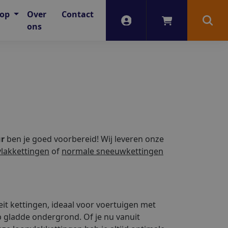
oop
Over
Contact
Account
Winkelwagen
Zoek
ons
ur
ben je goed voorbereid! Wij leveren onze
vlakkettingen
of
normale sneeuwkettingen
t kettingen, ideaal voor voertuigen met
p gladde ondergrond. Of je nu vanuit