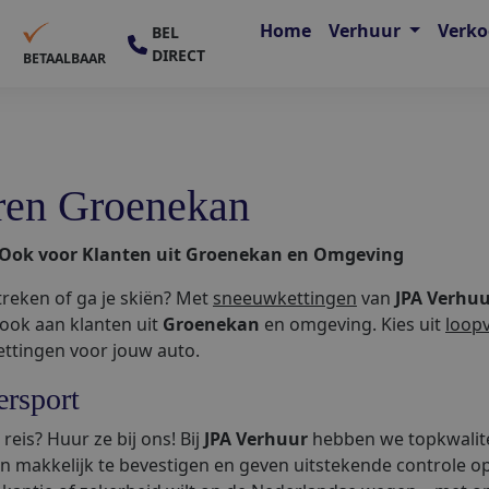
Home
Verhuur
Verk
BEL
DIRECT
E
BETAALBAAR
ren Groenekan
- Ook voor Klanten uit Groenekan en Omgeving
treken of ga je skiën? Met
sneeuwkettingen
van
JPA Verhu
ook aan klanten uit
Groenekan
en omgeving. Kies uit
loop
kettingen voor jouw auto.
ersport
reis? Huur ze bij ons! Bij
JPA Verhuur
hebben we topkwalitei
ijn makkelijk te bevestigen en geven uitstekende controle o