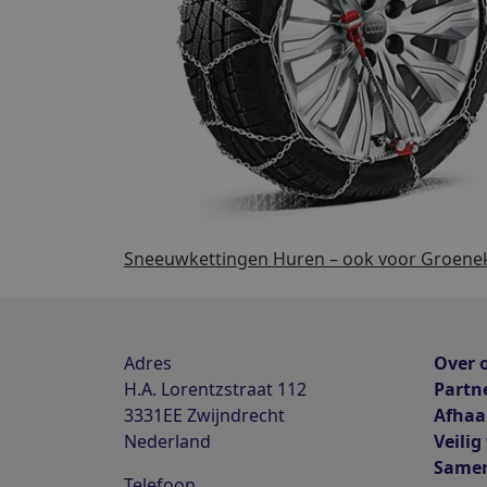
Sneeuwkettingen Huren – ook voor Groene
Adres
Over 
H.A. Lorentzstraat 112
Partn
3331EE
Zwijndrecht
Afhaa
Nederland
Veilig
Same
Telefoon