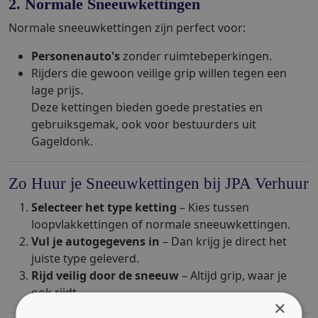
2. Normale Sneeuwkettingen
Normale sneeuwkettingen zijn perfect voor:
Personenauto's
zonder ruimtebeperkingen.
Rijders die gewoon veilige grip willen tegen een
lage prijs.
Deze kettingen bieden goede prestaties en
gebruiksgemak, ook voor bestuurders uit
Gageldonk.
Zo Huur je Sneeuwkettingen bij JPA Verhuur
Selecteer het type ketting
– Kies tussen
loopvlakkettingen of normale sneeuwkettingen.
Vul je autogegevens in
– Dan krijg je direct het
juiste type geleverd.
Rijd veilig door de sneeuw
– Altijd grip, waar je
ook rijdt.
×