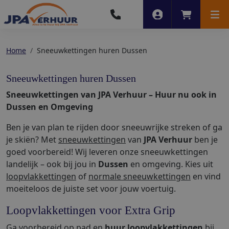
Account
Winkelwag
Men
Home
Sneeuwkettingen huren Dussen
Sneeuwkettingen huren Dussen
Sneeuwkettingen van JPA Verhuur – Huur nu ook in
Dussen en Omgeving
Ben je van plan te rijden door sneeuwrijke streken of ga
je skiën? Met
sneeuwkettingen
van
JPA Verhuur
ben je
goed voorbereid! Wij leveren onze sneeuwkettingen
landelijk – ook bij jou in
Dussen
en omgeving. Kies uit
loopvlakkettingen
of
normale sneeuwkettingen
en vind
moeiteloos de juiste set voor jouw voertuig.
Loopvlakkettingen voor Extra Grip
Ga voorbereid op pad en
huur loopvlakkettingen
bij