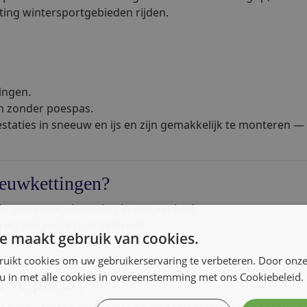
ting wintersportgebieden rijden.
ingen.
en zonder poespas.
aties in sneeuw en ijs en zijn gemakkelijk te monteren — i
euwkettingen?
de gewenste uitvoering in ons aanbod.
irect het juiste type geleverd.
e maakt gebruik van cookies.
n een zorgeloze reis.
ruikt cookies om uw gebruikerservaring te verbeteren. Door onze
 u in met alle cookies in overeenstemming met ons Cookiebeleid.
 verplicht?