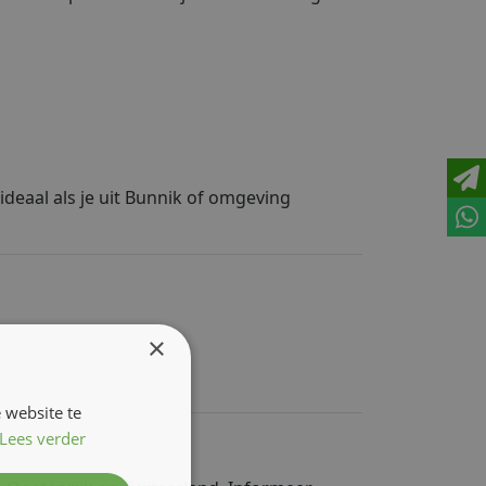
deaal als je uit Bunnik of omgeving
×
 website te
Lees verder