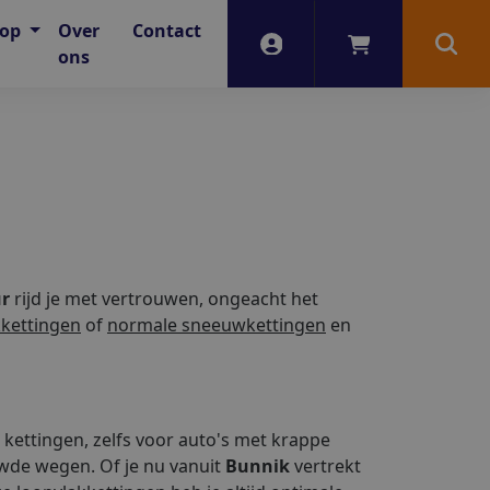
oop
Over
Contact
Account
Winkelwagen
Zoek
ons
ur
rijd je met vertrouwen, ongeacht het
kkettingen
of
normale sneeuwkettingen
en
e kettingen, zelfs voor auto's met krappe
wde wegen. Of je nu vanuit
Bunnik
vertrekt