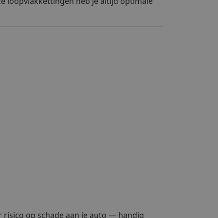
ze loopvlakkettingen heb je altijd optimale
r risico op schade aan je auto — handig