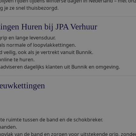
 blijven rijden tijdens winterse dagen in Nederland – met on
ng je ze snel thuisbezorgd.
ingen Huren bij JPA Verhuur
 grip en lange levensduur.
als normale of loopvlakkettingen.
 veilig, ook als je vertrekt vanuit Bunnik.
nline te huren.
 adviseren dagelijks klanten uit Bunnik en omgeving.
eeuwkettingen
e ruimte tussen de band en de schokbreker.
banden.
oopvlak van de band en zorgen voor uitstekende grip, zonde