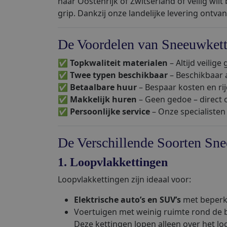
naar Oostenrijk of Zwitserland of veilig wilt
grip. Dankzij onze landelijke levering ontva
De Voordelen van Sneeuwkett
✅
Topkwaliteit materialen
– Altijd veilige
✅
Twee typen beschikbaar
– Beschikbaar 
✅
Betaalbare huur
– Bespaar kosten en rijd
✅
Makkelijk huren
– Geen gedoe – direct o
✅
Persoonlijke service
– Onze specialisten
De Verschillende Soorten Sn
1. Loopvlakkettingen
Loopvlakkettingen zijn ideaal voor:
Elektrische auto’s en SUV’s
met beperkt
Voertuigen met weinig ruimte rond de 
Deze kettingen lopen alleen over het l