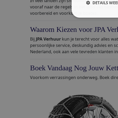
In veel landen zijn sneeuwkettingen verplich
DETAILS WE
vooraf naar de regels in het land van best
voorbereid en voorkom je boetes.
Waarom Kiezen voor JPA Ver
Bij
JPA Verhuur
kun je terecht voor alles wa
persoonlijke service, deskundig advies en sc
Nederland, ook aan vele tevreden klanten in
Boek Vandaag Nog Jouw Kett
Voorkom verrassingen onderweg. Boek direc