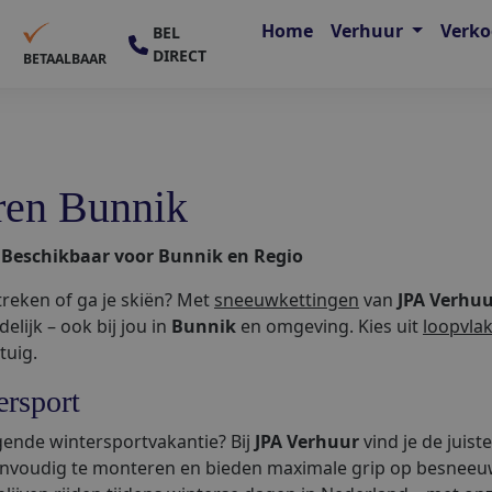
Home
Verhuur
Verk
BEL
DIRECT
E
BETAALBAAR
ren Bunnik
 Beschikbaar voor Bunnik en Regio
treken of ga je skiën? Met
sneeuwkettingen
van
JPA Verhu
lijk – ook bij jou in
Bunnik
en omgeving. Kies uit
loopvla
tuig.
ersport
gende wintersportvakantie? Bij
JPA Verhuur
vind je de juist
 eenvoudig te monteren en bieden maximale grip op besneeu