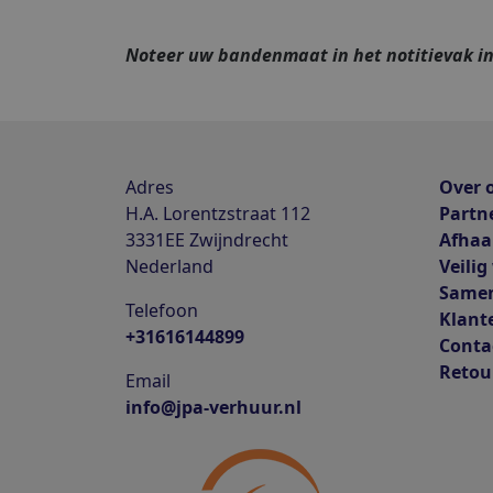
Noteer uw bandenmaat in het notitievak i
Adres
Over 
H.A. Lorentzstraat 112
Partn
3331EE
Zwijndrecht
Afhaa
Nederland
Veilig
Same
Telefoon
Klant
+31616144899
Conta
Retou
Email
info@jpa-verhuur.nl