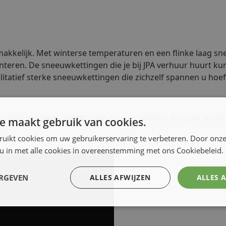
akkelijk. Met winterse temperaturen en een flinke laag snee
onteren. De sneeuwkettingen die je bij JPA verhuur huurt
litatief sterke sneeuwkettingen die zichzelf spannen u hoef
rplicht om sneeuwkettingen bij u te hebben. Bespaar nooit 
e maakt gebruik van cookies.
ruikt cookies om uw gebruikerservaring te verbeteren. Door onze
 u in met alle cookies in overeenstemming met ons Cookiebeleid.
ERGEVEN
ALLES AFWIJZEN
ALLES 