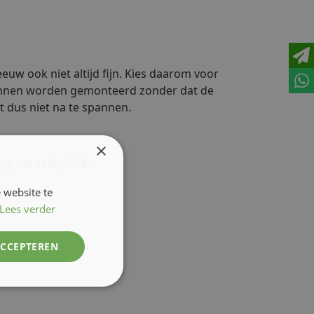
uw ook niet altijd fijn. Kies daarom voor
 kunnen worden gemonteerd zonder dat de
t dus niet na te spannen.
×
op uw veiligheid.
 website te
Lees verder
ACCEPTEREN