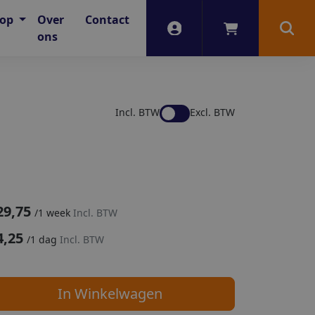
oop
Over
Contact
Account
Winkelwagen
Zoek
ons
Incl. BTW
Excl. BTW
29,75
/
1 week
Incl. BTW
4,25
/
1 dag
Incl. BTW
In Winkelwagen