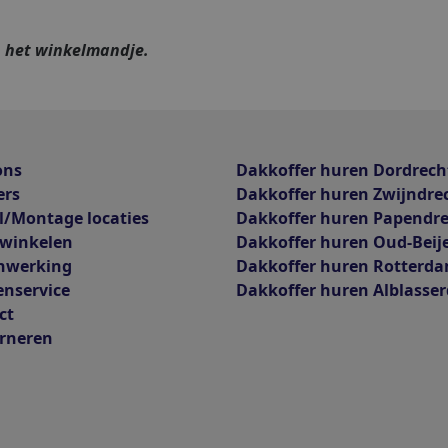
n het winkelmandje.
ons
Dakkoffer huren Dordrech
ers
Dakkoffer huren Zwijndre
l/Montage locaties
Dakkoffer huren Papendr
 winkelen
Dakkoffer huren Oud-Beij
nwerking
Dakkoffer huren Rotterd
enservice
Dakkoffer huren Alblasse
ct
rneren