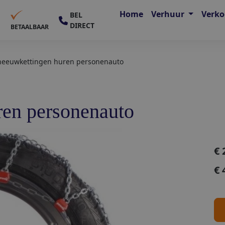
Home
Verhuur
Verk
BEL
DIRECT
E
BETAALBAAR
neeuwkettingen huren personenauto
ren personenauto
€
€