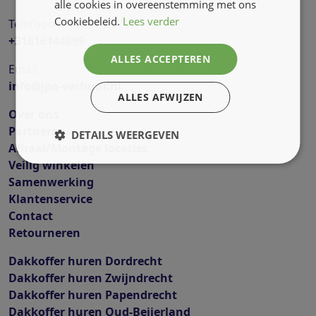
alle cookies in overeenstemming met ons
Cookiebeleid.
Lees verder
Telefoon
+31616144899
ALLES ACCEPTEREN
Email
info@jpa-verhuur.nl
ALLES AFWIJZEN
Over ons
Partners
DETAILS WEERGEVEN
Afhaal/Montage locaties
Veilig winkelen
Samenwerking
Klantenservice
Contact
Retourneren
Dakkoffer huren Dordrecht
Dakkoffer huren Zwijndrecht
Dakkoffer huren Papendrecht
Dakkoffer huren Oud-Beijerland