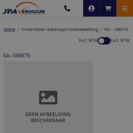
Account
Winkelwag
Men
Home
Onderdelen dakdrager/sneeuwketting
Kit - 186076
Incl. BTW
Excl. BTW
kit-186076