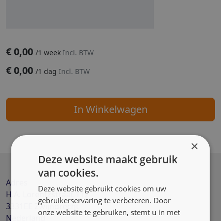
€
0,00
/
1 week
Incl. BTW
€
0,00
/
1 dag
Incl. BTW
In Winkelwagen
×
Deze website maakt gebruik
van cookies.
Adres
Deze website gebruikt cookies om uw
H.A. Lorentzstraat 112
gebruikerservaring te verbeteren. Door
3331EE
Zwijndrecht
onze website te gebruiken, stemt u in met
Nederland