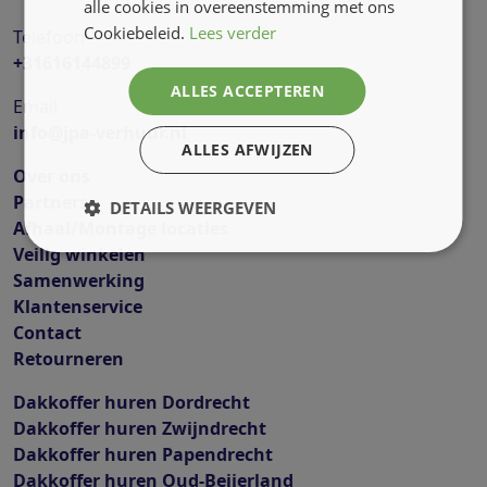
alle cookies in overeenstemming met ons
Cookiebeleid.
Lees verder
Telefoon
+31616144899
ALLES ACCEPTEREN
Email
info@jpa-verhuur.nl
ALLES AFWIJZEN
Over ons
Partners
DETAILS WEERGEVEN
Afhaal/Montage locaties
Veilig winkelen
Samenwerking
Klantenservice
Contact
Retourneren
Dakkoffer huren Dordrecht
Dakkoffer huren Zwijndrecht
Dakkoffer huren Papendrecht
Dakkoffer huren Oud-Beijerland