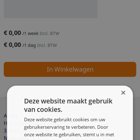
€
0,00
/
1 week
Incl. BTW
€
0,00
/
1 dag
Incl. BTW
In Winkelwagen
×
Deze website maakt gebruik
van cookies.
Adres
Deze website gebruikt cookies om uw
H.A. Lorentzstraat 112
gebruikerservaring te verbeteren. Door
3331EE
Zwijndrecht
onze website te gebruiken, stemt u in met
Nederland