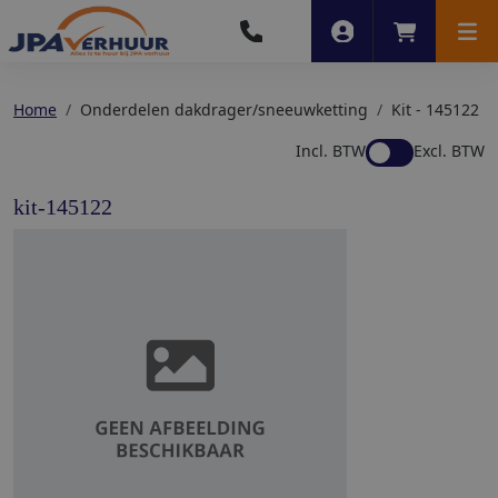
Account
Winkelwag
Men
Home
Onderdelen dakdrager/sneeuwketting
Kit - 145122
Incl. BTW
Excl. BTW
kit-145122