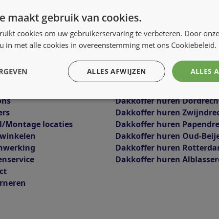
e maakt gebruik van cookies.
ruikt cookies om uw gebruikerservaring te verbeteren. Door onze
 u in met alle cookies in overeenstemming met ons Cookiebeleid.
ERGEVEN
ALLES AFWIJZEN
ALLES 
ons
Dakkoffer huren Dordrech
ers
Dakkoffer huren Zwijndre
l/Montage locaties
Dakkoffer huren Papendr
 winkelen
Dakkoffer huren Oud-Beij
nwerking
Dakkoffer huren Rotterd
enservice
Dakkoffer huren Alblasse
ct
rneren