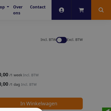
oop
Over
Contact
Account
Winkelwagen
Zoek
ons
Incl. BTW
Excl. BTW
0,00
/
1 week
Incl. BTW
0,00
/
1 dag
Incl. BTW
In Winkelwagen