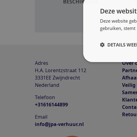
Deze websit
Deze website geb
gebruiken, stemt
DETAILS WE
Adres
Over 
H.A. Lorentzstraat 112
Partn
3331EE
Zwijndrecht
Afhaa
Nederland
Veilig
Same
Telefoon
Klant
+31616144899
Conta
Retou
Email
info@jpa-verhuur.nl