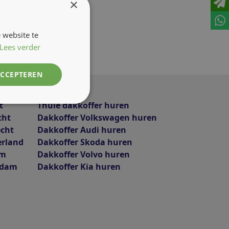
×
 website te
Lees verder
ACCEPTEREN
t
Thule dakkoffer huren
cht
Dakkoffer Volkswagen huren
echt
Dakkoffer Audi huren
erland
Dakkoffer Skoda huren
am
Dakkoffer Volvo huren
rdam
Dakkoffer Kia huren