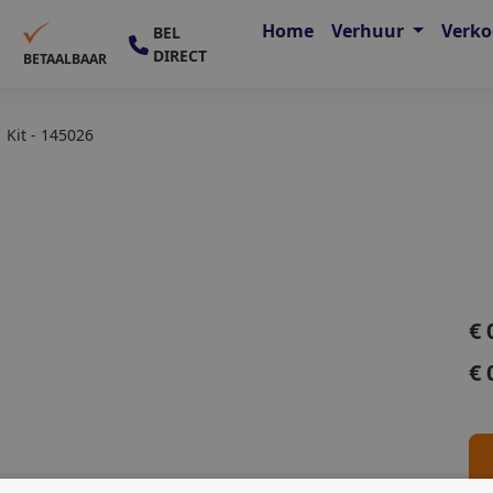
Home
Verhuur
Verk
BEL
DIRECT
E
BETAALBAAR
Kit - 145026
€
€