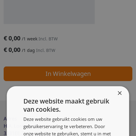
€
0,00
/
1 week
Incl. BTW
€
0,00
/
1 dag
Incl. BTW
In Winkelwagen
×
Deze website maakt gebruik
van cookies.
Adres
Deze website gebruikt cookies om uw
H.A. Lorentzstraat 112
gebruikerservaring te verbeteren. Door
3331EE
Zwijndrecht
onze website te gebruiken, stemt u in met