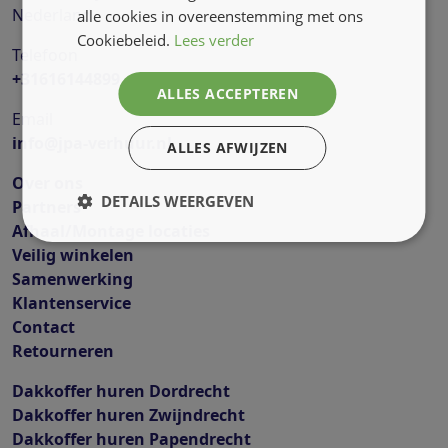
Nederland
alle cookies in overeenstemming met ons
Cookiebeleid.
Lees verder
Telefoon
+31616144899
ALLES ACCEPTEREN
Email
info@jpa-verhuur.nl
ALLES AFWIJZEN
Over ons
DETAILS WEERGEVEN
Partners
Afhaal/Montage locaties
Veilig winkelen
Samenwerking
Klantenservice
Contact
Retourneren
Dakkoffer huren Dordrecht
Dakkoffer huren Zwijndrecht
Dakkoffer huren Papendrecht