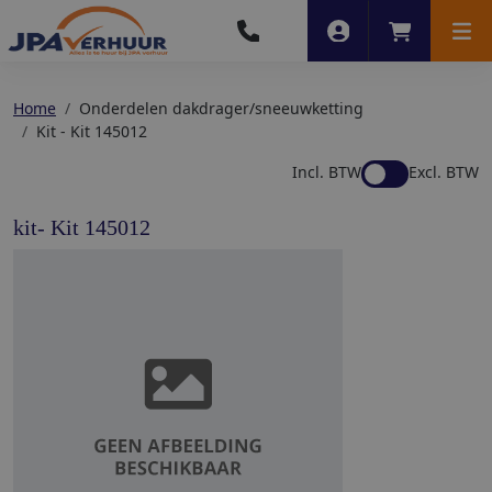
Account
Winkelwag
Men
Home
Onderdelen dakdrager/sneeuwketting
Kit - Kit 145012
Incl. BTW
Excl. BTW
kit- Kit 145012