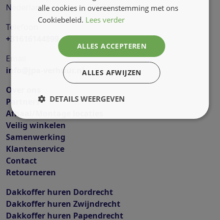
Nederland
alle cookies in overeenstemming met ons
Cookiebeleid.
Lees verder
Telefoon
+31616144899
ALLES ACCEPTEREN
Email
info@jpa-verhuur.nl
ALLES AFWIJZEN
Over ons
DETAILS WEERGEVEN
Partners
Afhaal/Montage locaties
Veilig winkelen
Samenwerking
Klantenservice
Contact
Retourneren
Dakkoffer huren Dordrecht
Dakkoffer huren Zwijndrecht
Dakkoffer huren Papendrecht