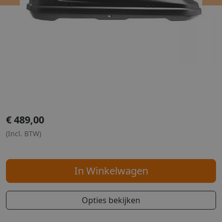
Previous
Ne
€
489,00
(Incl. BTW)
In Winkelwagen
Opties bekijken