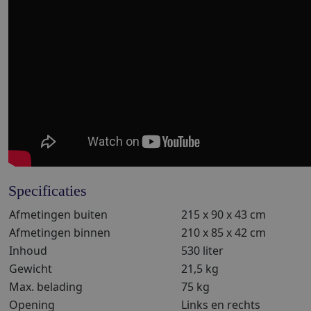
Specificaties
Afmetingen buiten
215 x 90 x 43 cm
Afmetingen binnen
210 x 85 x 42 cm
Inhoud
530 liter
Gewicht
21,5 kg
Max. belading
75 kg
Opening
Links en rechts