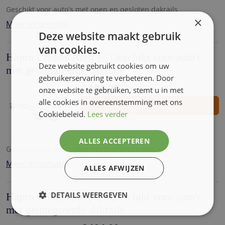
Geschikt voor auto's met open en gesloten dakrails
×
Meer informatie
Deze website maakt gebruik
van cookies.
Hapro Cronos Aero 1 | Geschikt voor auto's
Deze website gebruikt cookies om uw
met geïntegreerde dakrails
gebruikerservaring te verbeteren. Door
€
194,00
Incl. BTW
onze website te gebruiken, stemt u in met
alle cookies in overeenstemming met ons
In Winkelwagen
Cookiebeleid.
Lees verder
ALLES ACCEPTEREN
Geschikt voor auto's met geïntegreerde dakrails
Meer informatie
ALLES AFWIJZEN
DETAILS WEERGEVEN
Hapro Cronos Aero 2 | Geschikt voor auto's
met geïntegreerde dakrails