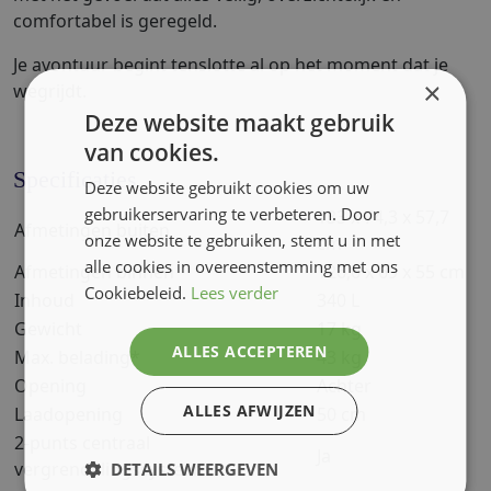
comfortabel is geregeld.
Je avontuur begint tenslotte al op het moment dat je
×
wegrijdt.
Deze website maakt gebruik
van cookies.
Specificaties
Deze website gebruikt cookies om uw
gebruikerservaring te verbeteren. Door
133 x 74,3 x 57,7
Afmetingen buiten
onze website te gebruiken, stemt u in met
cm
alle cookies in overeenstemming met ons
Afmetingen binnen
126,6 x 69 x 55 cm
Cookiebeleid.
Lees verder
Inhoud
340 L
Gewicht
17 kg
ALLES ACCEPTEREN
Max. belading*
43 kg
Opening
Achter
ALLES AFWIJZEN
Laadopening
50 cm
2-punts centraal
Ja
vergrendelingssysteem
DETAILS WEERGEVEN