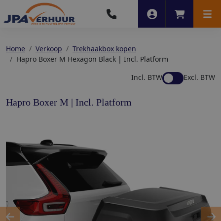
Account
Winkelwag
Men
Home
Verkoop
Trekhaakbox kopen
Hapro Boxer M Hexagon Black | Incl. Platform
Incl. BTW
Excl. BTW
Hapro Boxer M | Incl. Platform