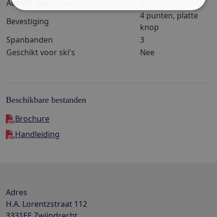
Autolift deksel van 2 cm
Ja
4 punten, platte
Bevestiging
knop
Spanbanden
3
Geschikt voor ski's
Nee
Beschikbare bestanden
Brochure
Handleiding
Adres
H.A. Lorentzstraat 112
3331EE
Zwijndrecht