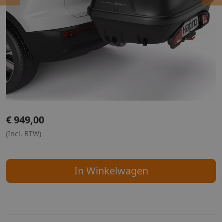
Previous
Ne
€
949,00
(Incl. BTW)
In Winkelwagen