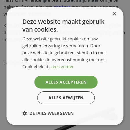
reis? Ons vriendelijke team staat altijd klaar om je te
helpen. Aarzel niet om
contact
met ons op te nemen
×
voor meer informatie.
Deze website maakt gebruik
Kies voor ruimte, veiligheid en gemak met onze grote
van cookies.
dakkoffer verhuurdienst. Reserveer vandaag nog en ga
Deze website gebruikt cookies om uw
met een gerust hart de weg op.
gebruikerservaring te verbeteren. Door
onze website te gebruiken, stemt u in met
alle cookies in overeenstemming met ons
categorieblok-5
Cookiebeleid.
Lees verder
ALLES ACCEPTEREN
ALLES AFWIJZEN
DETAILS WEERGEVEN