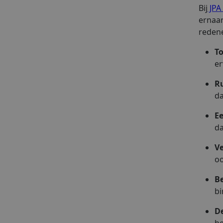
Bij
JPA
ernaar
reden
To
er
R
da
E
da
Ve
oo
B
bi
D