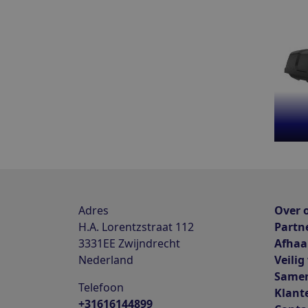
Adres
Over 
H.A. Lorentzstraat 112
Partn
3331EE
Zwijndrecht
Afhaa
Nederland
Veilig
Same
Telefoon
Klant
+31616144899