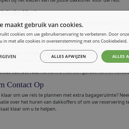
lpen bij het kiezen van de juiste dakkoffer voor uw reis.
 Werkt Het?
es uw dakkoffer
: Blader door ons assortiment dakkoffers 
e maakt gebruik van cookies.
hoeften past.
ruikt cookies om uw gebruikerservaring te verbeteren. Door onze
 u in met alle cookies in overeenstemming met ons Cookiebeleid.
serveer online
: Vul de benodigde gegevens in en reservee
phalen en Terugbrengen
: Haal de dakkoffer op bij ons v
ERGEVEN
ALLES AFWIJZEN
ALLES 
eng hem na uw reis weer terug.
niet van uw reis
: Nu kunt u met een gerust hart en voldo
m Contact Op
 klaar om uw reis te plannen met extra bagageruimte? Ne
atie over het huren van dakkoffers of om uw reservering t
taat klaar om u te helpen.