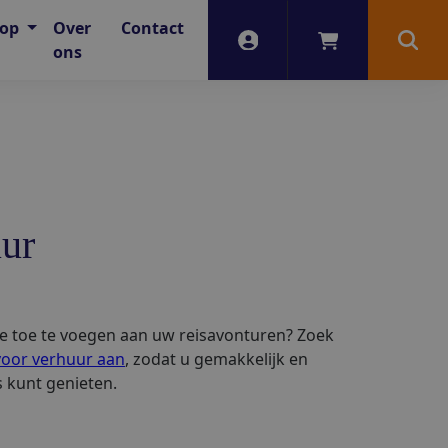
oop
Over
Contact
Account
Winkelwagen
Zoek
ons
uur
e toe te voegen aan uw reisavonturen? Zoek
voor verhuur aan
, zodat u gemakkelijk en
 kunt genieten.