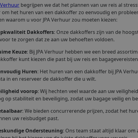
 Verhuur
begrijpen we dat het plannen van uw reis al stres
 om het huren van een dakkoffer zo eenvoudig en probleem
en waarom u voor JPA Verhuur zou moeten kiezen:
pkwaliteit Dakkoffers
: Onze dakkoffers zijn van de hoogs
voor te zorgen dat ze aan uw behoeften voldoen.
uime Keuze
: Bij JPA Verhuur hebben we een breed assortim
kkoffer kunt kiezen die past bij uw reis en bagagevereisten
envoudig Huren
: Het huren van een dakkoffer bij JPA Verh
ta in en reserveer de dakkoffer die u wilt.
iligheid voorop
: Wij hechten veel waarde aan uw veilighei
g op stabiliteit en beveiliging, zodat uw bagage veilig en be
etaalbaar
: We bieden concurrerende prijzen, zodat het hur
nnen uw reisbudget past.
eskundige Ondersteuning
: Ons team staat altijd klaar o