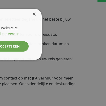
×
en selecteer degene die het beste bij uw
 website te
Lees verder
r de dakkoffer voor uw reisdata.
erhuurpunt op de afgesproken datum en
ACCEPTEREN
ende bagageruimte van uw reis genieten!
em contact op met JPA Verhuur voor meer
e plaatsen. Ons vriendelijke en deskundige