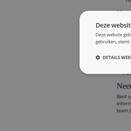
he
Hoe
Ki
Deze websit
be
Deze website geb
gebruiken, stemt
Re
O
DETAILS WE
br
Ge
Nee
Bent u
inform
team s