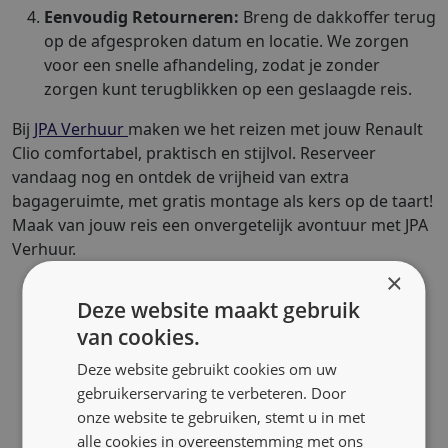
Eenvoudig Retourneren:
Breng de dakkoffer terug
op de afgesproken datum en locatie. We zorgen
voor een snelle afhandeling, zodat je zonder
zorgen kunt terugblikken op een geslaagde reis.
Bij
JPA Verhuur
maken we het reizen met jouw Renault
Clio comfortabel, praktisch en stijlvol. Reserveer
vandaag nog en ontdek de vrijheid van extra
bagageruimte, met gratis montage als kers op de taart!
Maak van jouw reis een onvergetelijk avontuur met JPA
Verhuur.
×
Deze website maakt gebruik
van cookies.
Deze website gebruikt cookies om uw
gebruikerservaring te verbeteren. Door
onze website te gebruiken, stemt u in met
alle cookies in overeenstemming met ons