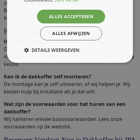
zonder dat je een dakkoffer hoeft aan te schaffen.
Bovendien zijn onze dakkoffers goed onderhouden en
ALLES ACCEPTEREN
betrouwbaar.
FAQ Dakkoffer Huren
ALLES AFWIJZEN
Hoe weet ik welke dakkoffer ik nodig heb?
Onze dakkoffers zijn beschikbaar in verschillende
DETAILS WEERGEVEN
maten en vormen. Wij adviseren je graag over de beste
keuze.
Kan ik de dakkoffer zelf monteren?
De montage kan je zelf uitvoeren, of wij helpen je. Wij
bieden hulp bij installatie als je dat wilt.
Wat zijn de voorwaarden voor het huren van een
dakkoffer?
Wij hanteren enkele basisvoorwaarden. Lees onze
voorwaarden op de website.
Reserveer Vandaag Nog je Dakkoffer bij JPA