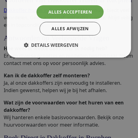
Dakkoffer huren in Rucphen
bij JPA Verhuur biedt veel
ALLES ACCEPTEREN
voordelen. Geen aanschaf, wel extra ruimte. Altijd veilig
en in topconditie.
ALLES AFWIJZEN
Antwoorden op Veelgestelde Vragen
DETAILS WEERGEVEN
Hoe weet ik welke dakkoffer ik nodig heb?
Er zijn diverse groottes en modellen beschikbaar. Neem
contact met ons op voor persoonlijk advies.
Kan ik de dakkoffer zelf monteren?
Ja, al onze dakkoffers zijn eenvoudig te installeren.
Indien gewenst, helpen wij je bij het afhalen.
Wat zijn de voorwaarden voor het huren van een
dakkoffer?
Wij hanteren enkele basisvoorwaarden. Bekijk onze
huurvoorwaarden voor meer informatie.
Boek Direct je Dakkoffer in Rucphen