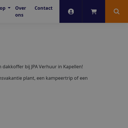
oop
Over
Contact
Account
Winkelwagen
Zoek
ons
dakkoffer bij JPA Verhuur in Kapellen!
insvakantie plant, een kampeertrip of een