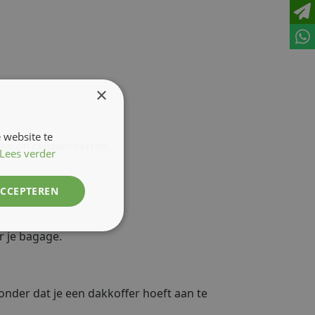
×
 website te
gen en reisbehoeften.
Lees verder
ACCEPTEREN
r je bagage.
onder dat je een dakkoffer hoeft aan te