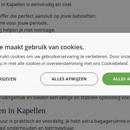
in Kapellen is eenvoudig en snel.
ffer die perfect aansluit op jouw behoeften.
ine voor jouw periode.
j helpen je met montage.
koffer terug en wij regelen de rest.
e maakt gebruik van cookies.
ruikt cookies om uw gebruikerservaring te verbeteren. Door onze
an dakkoffers, geschikt voor verschillende soorten voertui
 u in met alle cookies in overeenstemming met ons Cookiebeleid.
eaal voor weekendjes weg.
gebruikt door gezinnen.
ERGEVEN
ALLES AFWIJZEN
ALLES 
Maximale bagageruimte zonder concessies.
ruiksgemak en bieden een veilige en stabiele oplossing voo
en in Kapellen
uur is praktisch en voordelig. Je hebt extra bagageruimte z
goed onderhouden en betrouwbaar.