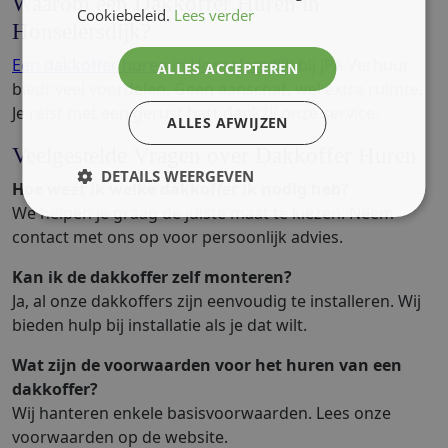
Waarom een Dakkoffer Huren in
Cookiebeleid.
Lees verder
Honselersdijk?
Een dakkoffer huren in Honselersdijk
bij JPA Verhuur
ALLES ACCEPTEREN
biedt veel voordelen. Geen aanschaf, wel extra ruimte.
Je reist met een gerust hart dankzij onze service.
ALLES AFWIJZEN
Veelgestelde Vragen over Dakkoffer Huren
DETAILS WEERGEVEN
Hoe weet ik welke dakkoffer ik nodig heb?
We helpen je graag de juiste maat te kiezen. Neem
contact met ons op voor persoonlijk advies.
Kan ik de dakkoffer zelf monteren?
Ja, al onze dakkoffers zijn eenvoudig te installeren. Wij
bieden hulp bij installatie als je dat wilt.
Wat zijn de voorwaarden voor het huren van een
dakkoffer?
Wij hanteren enkele basisvoorwaarden. Lees onze
voorwaarden op de website.