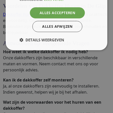
Voordelen van Dakkoffer Huren in De Glip
ALLES ACCEPTEREN
Dakkoffer huren in De Glip
via JPA Verhuur is praktisch
en voordelig. Geen aanschaf, wel extra ruimte.
Bovendien zijn onze dakkoffers goed onderhouden en
ALLES AFWIJZEN
betrouwbaar.
DETAILS WEERGEVEN
Antwoorden op Veelgestelde Vragen
Hoe weet ik welke dakkoffer ik nodig heb?
Onze dakkoffers zijn beschikbaar in verschillende
maten en vormen. Neem contact met ons op voor
persoonlijk advies.
Kan ik de dakkoffer zelf monteren?
Ja, al onze dakkoffers zijn eenvoudig te installeren.
Indien gewenst, helpen wij je bij het afhalen.
Wat zijn de voorwaarden voor het huren van een
dakkoffer?