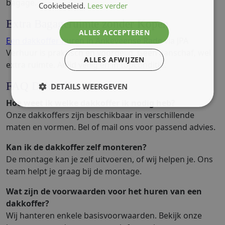
bagage.
Cookiebeleid.
Lees verder
Extra Bagageruimte zonder Kopen
ALLES ACCEPTEREN
Een dakkoffer huren in Ankeveense Rade
via JPA
Verhuur is praktisch en voordelig. Geen aanschaf, wel
ALLES AFWIJZEN
extra ruimte. Altijd veilig en in topconditie.
FAQ Dakkoffer Huren
DETAILS WEERGEVEN
Hoe weet ik welke dakkoffer ik nodig heb?
Onze dakkoffers zijn beschikbaar in verschillende
maten en vormen. Bel of mail ons voor passend advies.
Kan ik de dakkoffer zelf monteren?
De montage kan je zelf uitvoeren, of wij helpen je. Ons
team helpt je graag bij de montage.
Wat zijn de voorwaarden voor het huren van een
dakkoffer?
Wij hanteren enkele basisvoorwaarden. Bekijk onze