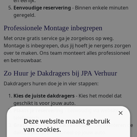
en eerlijk.
Eenvoudige reservering
- Binnen enkele minuten
geregeld.
Professionele Montage inbegrepen
Met onze gratis service ga je zorgeloos op weg.
Montage is inbegrepen, dus jij hoeft je nergens zorgen
over te maken. Ons team monteert alles professioneel
en betrouwbaar.
Zo Huur je Dakdragers bij JPA Verhuur
Dakdragers huren doe je in vier stappen:
Kies de juiste dakdragers
- Kies het model dat
geschikt is voor jouw auto.
Plaats je reservering
- Eenvoudig via website of
×
telefonisch.
Deze website maakt gebruik
Gratis montage in Zwaanshoek
- Wij monteren de
van cookies.
dakdragers professioneel op jouw auto.