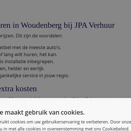
ren in Woudenberg bij JPA Verhuur
ijzen. Dit zijn de voordelen:
tibel met de meeste auto’s.
of lang wilt huren, het kan.
is installatie inbegrepen.
en, helder en eerlijk.
gankelijke service in jouw regio.
xtra kosten
weg. Montage is inbegrepen, dus jij hoeft je nergens zorge
e maakt gebruik van cookies.
en
ruikt cookies om uw gebruikerservaring te verbeteren. Door onze
 u in met alle cookies in overeenstemming met ons Cookiebeleid.