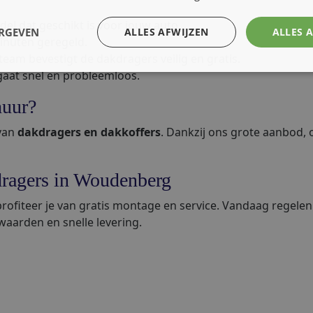
del dat geschikt is voor jouw auto.
ERGEVEN
ALLES AFWIJZEN
ALLES 
inuten geregeld.
team bevestigt de dakdragers veilig en gratis.
aat snel en probleemloos.
huur?
 van
dakdragers en dakkoffers
. Dankzij ons grote aanbod, o
ragers in Woudenberg
ofiteer je van gratis montage en service. Vandaag regele
rwaarden en snelle levering.