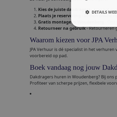
Kies de juiste dakdragers
- Kies het mo
DETAILS WE
Plaats je reservering
- Binnen enkele m
Gratis montage in Woudenberg
- Ons 
Retourneer na gebruik
- Retourneren g
Waarom kiezen voor JPA Ver
JPA Verhuur is dé specialist in het verhuren
voorbereid op pad.
Boek vandaag nog jouw Dakd
Dakdragers huren in Woudenberg? Bij ons pr
Profiteer van scherpe prijzen, flexibele voo