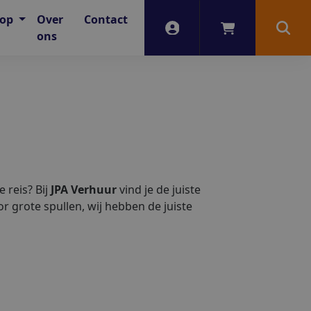
oop
Over
Contact
Account
Winkelwagen
Zoek
ons
 reis? Bij
JPA Verhuur
vind je de juiste
or grote spullen, wij hebben de juiste