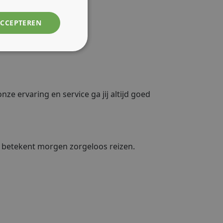
ACCEPTEREN
nze ervaring en service ga jij altijd goed
n betekent morgen zorgeloos reizen.