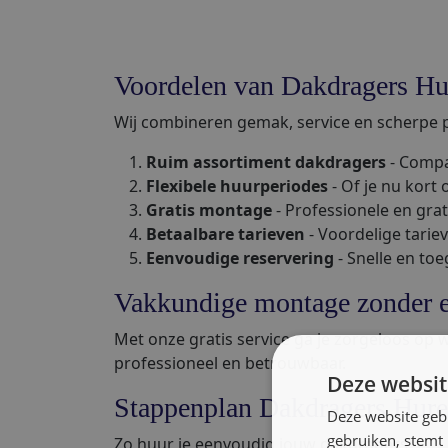
Voordelen van Dakdragers Hu
Wij combineren gemak, service en scherpe pr
Ruim assortiment dakdragers
- Compa
Flexibele huurperiodes
- Of je nu kort 
Gratis montage
- Professionele en grat
Betaalbare tarieven
- Voordelige tariev
Eenvoudige reservering
- Snelle en toe
Vakkundige montage zonder e
Met onze gratis service ga je zorgeloos op 
professioneel en betrouwbaar.
Deze websit
Stappenplan Dakdragers Hur
Deze website geb
gebruiken, stemt
Zo huur je eenvoudig jouw dakdragers: