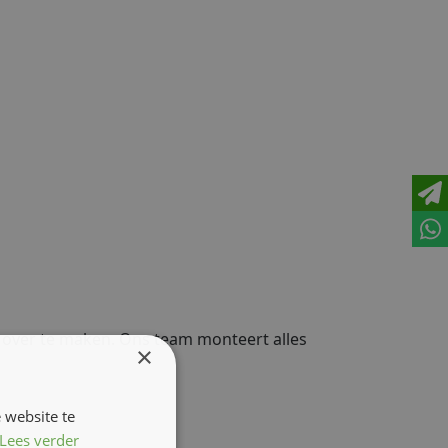
n over te maken. Ons team monteert alles
×
 website te
Lees verder