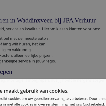
ren in Waddinxveen bij JPA Verhuur
d, service en kwaliteit. Hierom kiezen klanten voor ons:
tibel met de meeste auto’s.
of lang wilt huren, het kan.
eilig en vakkundig.
sten, alleen eerlijke prijzen.
gankelijke service in jouw regio.
repen
 weg. Montage is inbegrepen, dus jij hoeft je nergens zorg
e maakt gebruik van cookies.
bij JPA Verhuur?
ruikt cookies om uw gebruikerservaring te verbeteren. Door onze
 u in met alle cookies in overeenstemming met ons Cookiebeleid.
nel geregeld: