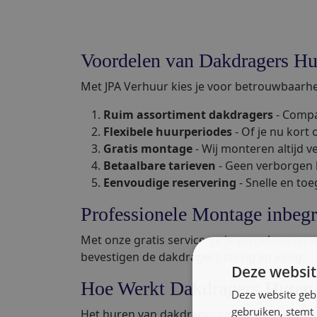
Voordelen van Dakdragers Hu
Met JPA Verhuur kies je voor betrouwbaarhei
Ruim assortiment dakdragers
- Compa
Flexibele huurperiodes
- Of je nu kort 
Gratis montage
- Wij monteren altijd v
Betaalbare tarieven
- Geen verborgen ko
Eenvoudige reservering
- Snelle en toe
Professionele Montage inbeg
Met onze gratis service ga je zorgeloos op
bevestigen de dakdragers stevig en veilig.
Deze websit
Hoe Werkt Dakdragers Huren 
Deze website geb
gebruiken, stemt
Het huren van dakdragers is eenvoudig en s