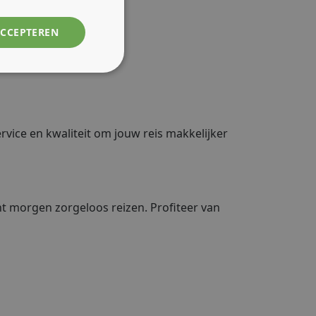
ACCEPTEREN
rvice en kwaliteit om jouw reis makkelijker
 morgen zorgeloos reizen. Profiteer van