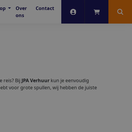
oop
Over
Contact
Account
Winkelwagen
Zoek
ons
 reis? Bij
JPA Verhuur
kun je eenvoudig
hebt voor grote spullen, wij hebben de juiste