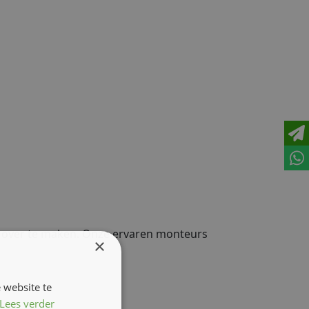
en over te maken. Onze ervaren monteurs
×
 website te
Lees verder