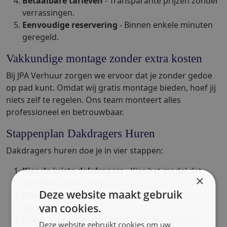
Betaalbare tarieven
- Transparante prijzen zonder
verrassingen.
Eenvoudige reservering
- Binnen enkele minuten
geregeld.
Vakkundige montage zonder extra kosten
Bij JPA Verhuur zorgen we ervoor dat je zonder gedoe
op pad kunt. Omdat wij gratis montage bieden, hoef jij
niets zelf te regelen. Ons team monteert alles
professioneel en betrouwbaar.
Stappenplan Dakdragers Huren
Dakdragers huren doe je in vier stappen:
Kies de juiste dakdragers
- Kies het model dat
×
geschikt is voor jouw auto.
Deze website maakt gebruik
Plaats je reservering
- Binnen enkele minuten
van cookies.
geregeld.
Gratis montage in Utrecht
- Wij monteren de
Deze website gebruikt cookies om uw