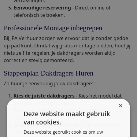
verrassingen.
Eenvoudige reservering
- Direct online of
telefonisch te boeken.
Professionele Montage inbegrepen
Bij JPA Verhuur zorgen we ervoor dat je zonder gedoe
op pad kunt. Omdat wij gratis montage bieden, hoef jij
niets zelf te regelen. Je dakdragers worden altijd
correct en stevig gemonteerd.
Stappenplan Dakdragers Huren
Zo huur je eenvoudig jouw dakdragers:
Kies de juiste dakdragers
- Kies het model dat
geschikt is voor jouw auto.
×
Plaats je reservering
- Direct online boeken of
Deze website maakt gebruik
bellen.
van cookies.
Gratis montage in Stolwijk
- Wij monteren de
Deze website gebruikt cookies om uw
dakdragers professioneel op jouw auto.