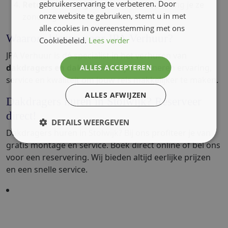
gebruikerservaring te verbeteren. Door
Retourneer na gebruik
- Na afloop breng je ze
onze website te gebruiken, stemt u in met
zonder gedoe terug.
alle cookies in overeenstemming met ons
Waarom kiezen voor JPA Verhuur?
Cookiebeleid.
Lees verder
JPA Verhuur is dé specialist in het verhuren van
dakdragers en dakkoffers
. Wij combineren ervaring,
ALLES ACCEPTEREN
service en kwaliteit om jouw reis makkelijker te maken.
ALLES AFWIJZEN
Dakdragers huren in Stolwijk? Reserveer
direct!
DETAILS WEERGEVEN
Dakdragers huren in Stolwijk? Bij ons profiteer je van
gratis montage en service. Boek direct online of bel ons
voor een reservering. Wij bieden altijd eerlijke prijzen
en een snelle service.