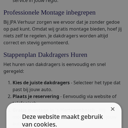
service in jouw regio.
Professionele Montage inbegrepen
Bij JPA Verhuur zorgen we ervoor dat je zonder gedoe
op pad kunt. Omdat wij gratis montage bieden, hoef jij
niets zelf te regelen. Je dakdragers worden altijd
correct en stevig gemonteerd.
Stappenplan Dakdragers Huren
Het huren van dakdragers is eenvoudig en snel
geregeld:
Kies de juiste dakdragers
- Selecteer het type dat
past bij jouw auto.
Plaats je reservering
- Eenvoudig via website of
telefonisch.
×
Gratis montage in 's-Hertogenbosch
- Wij
Deze website maakt gebruik
monteren de dakdragers professioneel op jouw
van cookies.
auto.