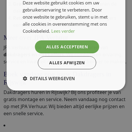
Deze website gebruikt cookies om uw
Gratis montage in Rijswijk
- Wij monteren de
gebruikerservaring te verbeteren. Door
dakdragers professioneel op jouw auto.
onze website te gebruiken, stemt u in met
Retourneer na gebruik
- Lever de dakdragers
alle cookies in overeenstemming met ons
eenvoudig in na de huurperiode.
Cookiebeleid.
Lees verder
Meer over JPA Verhuur
ALLES ACCEPTEREN
JPA Verhuur is dé specialist in het verhuren van
dakdragers en dakkoffers
. Wij combineren ervaring,
service en kwaliteit om jouw reis makkelijker te maken.
ALLES AFWIJZEN
Boek vandaag nog jouw Dakdragers in
DETAILS WEERGEVEN
Rijswijk
Dakdragers huren in Rijswijk? Bij ons profiteer je van
gratis montage en service. Neem vandaag nog contact
op met JPA Verhuur. Wij bieden altijd eerlijke prijzen en
een snelle service.