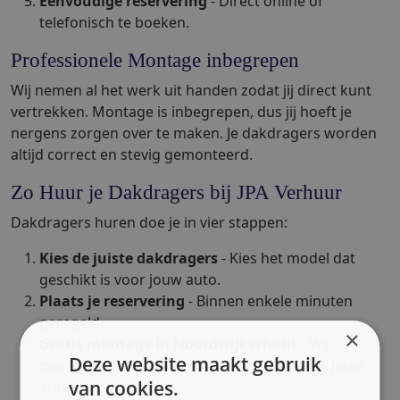
Eenvoudige reservering
- Direct online of
telefonisch te boeken.
Professionele Montage inbegrepen
Wij nemen al het werk uit handen zodat jij direct kunt
vertrekken. Montage is inbegrepen, dus jij hoeft je
nergens zorgen over te maken. Je dakdragers worden
altijd correct en stevig gemonteerd.
Zo Huur je Dakdragers bij JPA Verhuur
Dakdragers huren doe je in vier stappen:
Kies de juiste dakdragers
- Kies het model dat
geschikt is voor jouw auto.
Plaats je reservering
- Binnen enkele minuten
geregeld.
×
Gratis montage in Noordwijkerhout
- Wij
Deze website maakt gebruik
monteren de dakdragers professioneel op jouw
van cookies.
auto.