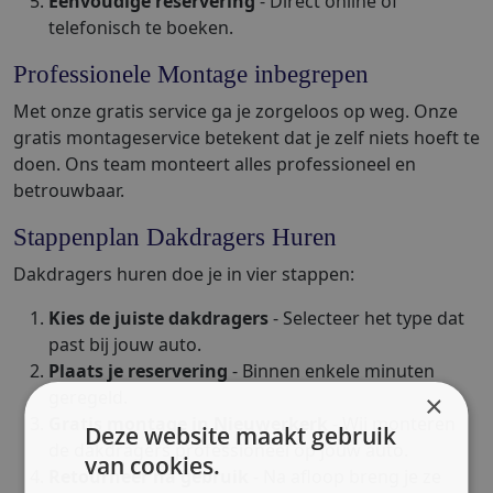
Eenvoudige reservering
- Direct online of
telefonisch te boeken.
Professionele Montage inbegrepen
Met onze gratis service ga je zorgeloos op weg. Onze
gratis montageservice betekent dat je zelf niets hoeft te
doen. Ons team monteert alles professioneel en
betrouwbaar.
Stappenplan Dakdragers Huren
Dakdragers huren doe je in vier stappen:
Kies de juiste dakdragers
- Selecteer het type dat
past bij jouw auto.
Plaats je reservering
- Binnen enkele minuten
geregeld.
×
Gratis montage in Nieuwerkerk
- Wij monteren
Deze website maakt gebruik
de dakdragers professioneel op jouw auto.
van cookies.
Retourneer na gebruik
- Na afloop breng je ze