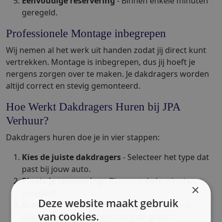
Eenvoudige reservering
- Binnen enkele minuten
geregeld.
Professionele Montage inbegrepen
Wij nemen al het werk uit handen zodat jij direct kunt
vertrekken. Montage is inbegrepen, dus jij hoeft je
nergens zorgen over te maken. Je dakdragers worden
altijd correct en stevig gemonteerd.
Hoe Werkt Dakdragers Huren bij JPA
Verhuur?
Dakdragers huren doe je in vier stappen:
Kies de juiste dakdragers
- Selecteer het type dat
past bij jouw auto.
Plaats je reservering
- Binnen enkele minuten
×
geregeld.
Deze website maakt gebruik
Gratis montage in Nieuwendijk
- Ons team
van cookies.
bevestigt de dakdragers veilig en gratis.