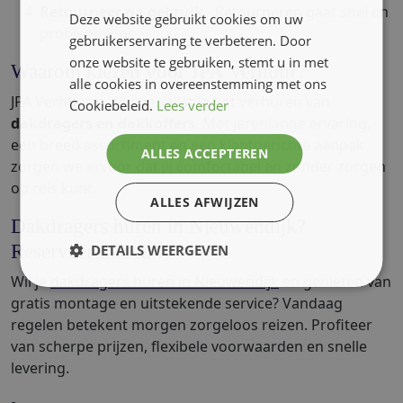
Retourneer na gebruik
- Retourneren gaat snel en
Deze website gebruikt cookies om uw
probleemloos.
gebruikerservaring te verbeteren. Door
onze website te gebruiken, stemt u in met
Waarom kiezen voor JPA Verhuur?
alle cookies in overeenstemming met ons
JPA Verhuur is dé specialist in het verhuren van
Cookiebeleid.
Lees verder
dakdragers en dakkoffers
. Met jarenlange ervaring,
een breed assortiment en een klantgerichte aanpak
ALLES ACCEPTEREN
zorgen we ervoor dat jij comfortabel en zonder zorgen
op reis kunt.
ALLES AFWIJZEN
Dakdragers huren in Nieuwendijk?
Reserveer direct!
DETAILS WEERGEVEN
Wil je
dakdragers huren in Nieuwendijk
en genieten van
gratis montage en uitstekende service? Vandaag
regelen betekent morgen zorgeloos reizen. Profiteer
van scherpe prijzen, flexibele voorwaarden en snelle
levering.