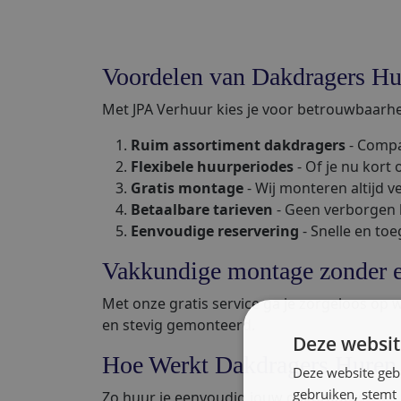
Voordelen van Dakdragers Hu
Met JPA Verhuur kies je voor betrouwbaarheid
Ruim assortiment dakdragers
- Compa
Flexibele huurperiodes
- Of je nu kort 
Gratis montage
- Wij monteren altijd v
Betaalbare tarieven
- Geen verborgen ko
Eenvoudige reservering
- Snelle en toe
Vakkundige montage zonder e
Met onze gratis service ga je zorgeloos op w
en stevig gemonteerd.
Deze websit
Hoe Werkt Dakdragers Huren 
Deze website geb
gebruiken, stemt
Zo huur je eenvoudig jouw dakdragers: