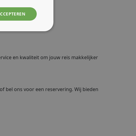
ACCEPTEREN
rvice en kwaliteit om jouw reis makkelijker
of bel ons voor een reservering. Wij bieden