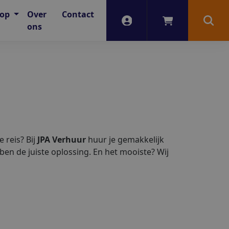
oop
Over
Contact
Account
Winkelwagen
Zoek
ons
 reis? Bij
JPA Verhuur
huur je gemakkelijk
bben de juiste oplossing. En het mooiste? Wij