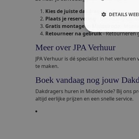
Kies de juiste dakdragers
- Kies het mo
DETAILS WE
Plaats je reservering
- Eenvoudig via we
Gratis montage in Middelrode
- Monta
Retourneer na gebruik
- Retourneren g
Meer over JPA Verhuur
JPA Verhuur is dé specialist in het verhuren
te maken.
Boek vandaag nog jouw Dakd
Dakdragers huren in Middelrode? Bij ons prof
altijd eerlijke prijzen en een snelle service.