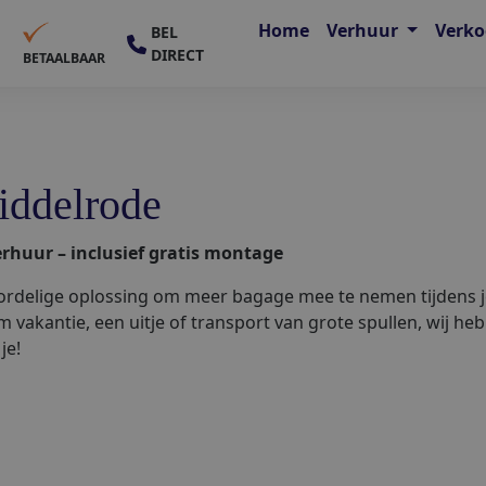
Home
Verhuur
Verk
BEL
DIRECT
E
BETAALBAAR
iddelrode
erhuur – inclusief gratis montage
rdelige oplossing om meer bagage mee te nemen tijdens je
m vakantie, een uitje of transport van grote spullen, wij he
je!