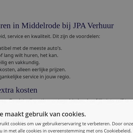
ren in Middelrode bij JPA Verhuur
, service en kwaliteit. Dit zijn de voordelen:
tibel met de meeste auto’s.
of lang wilt huren, het kan.
eilig en vakkundig.
sten, alleen eerlijke prijzen.
gankelijke service in jouw regio.
xtra kosten
eg. Omdat wij gratis montage bieden, hoef jij niets zelf te 
e maakt gebruik van cookies.
bij JPA Verhuur?
ruikt cookies om uw gebruikerservaring te verbeteren. Door onze
 u in met alle cookies in overeenstemming met ons Cookiebeleid.