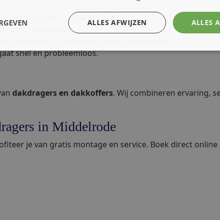
del dat geschikt is voor jouw auto.
ERGEVEN
ALLES AFWIJZEN
ALLES 
bsite of telefonisch.
ge is inbegrepen en professioneel uitgevoerd.
aat snel en probleemloos.
 van
dakdragers en dakkoffers
. Wij combineren ervaring, se
ragers in Middelrode
iteer je van gratis montage en service. Boek direct online 