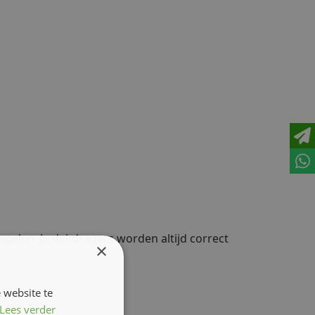
regelen. Je dakdragers worden altijd correct
×
 website te
Lees verder