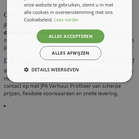
zonder gedoe terug.
onze website te gebruiken, stemt u in met
alle cookies in overeenstemming met ons
Over JPA Verhuur
Cookiebeleid.
Lees verder
JPA Verhuur is dé specialist in het verhuren van
dakdragers en dakkoffers
. Dankzij ons grote aanbod,
ALLES ACCEPTEREN
onze ervaring en service ga jij altijd goed voorbereid op
pad.
ALLES AFWIJZEN
Dakdragers huren in Hank? Reserveer direct!
DETAILS WEERGEVEN
Wil je
dakdragers huren in Hank
en genieten van gratis
montage en uitstekende service? Neem vandaag nog
contact op met JPA Verhuur. Profiteer van scherpe
prijzen, flexibele voorwaarden en snelle levering.