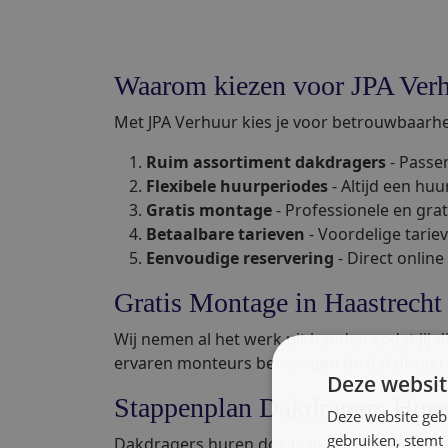
Waarom kiezen voor JPA Verh
Met JPA Verhuur kies je voor betrouwbaarhei
Ruim assortiment dakdragers
- Passen
Flexibele huurperiodes
- Altijd een huu
Gratis montage
- Professionele en grat
Betaalbare tarieven
- Voordelige tariev
Eenvoudige reservering
- Direct online
Gratis Montage in Haastrecht
Wij nemen al het werk uit handen zodat jij 
ervaren monteurs bevestigen de dakdragers 
Deze websit
Stappenplan Dakdragers Hur
Deze website geb
gebruiken, stemt
Dakdragers huren doe je in vier stappen: