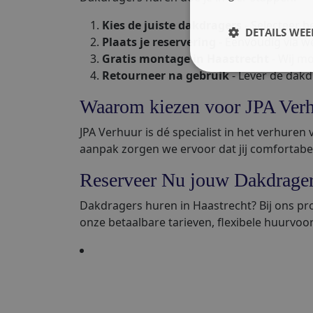
Kies de juiste dakdragers
- Selecteer h
DETAILS WE
Plaats je reservering
- Eenvoudig via we
Gratis montage in Haastrecht
- Wij m
Retourneer na gebruik
- Lever de dakd
Waarom kiezen voor JPA Ver
JPA Verhuur is dé specialist in het verhuren
aanpak zorgen we ervoor dat jij comfortabe
Reserveer Nu jouw Dakdragers
Dakdragers huren in Haastrecht? Bij ons pro
onze betaalbare tarieven, flexibele huurvoo