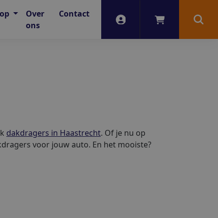
oop
Over
Contact
Account
Winkelwagen
Zoek
ons
jk
dakdragers in Haastrecht
. Of je nu op
akdragers voor jouw auto. En het mooiste?