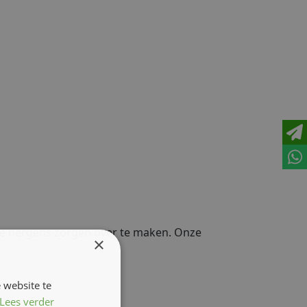
t je nergens zorgen over te maken. Onze
×
 website te
Lees verder