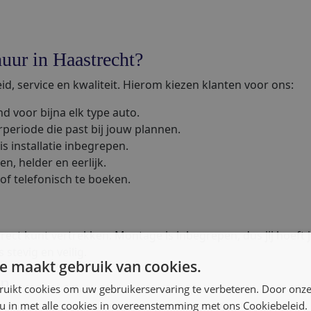
uur in Haastrecht?
d, service en kwaliteit. Hierom kiezen klanten voor ons:
d voor bijna elk type auto.
rperiode die past bij jouw plannen.
is installatie inbegrepen.
en, helder en eerlijk.
 of telefonisch te boeken.
direct kunt vertrekken. Montage is inbegrepen, dus jij hoef
stevig en veilig.
e maakt gebruik van cookies.
en
ruikt cookies om uw gebruikerservaring te verbeteren. Door onze
 u in met alle cookies in overeenstemming met ons Cookiebeleid.