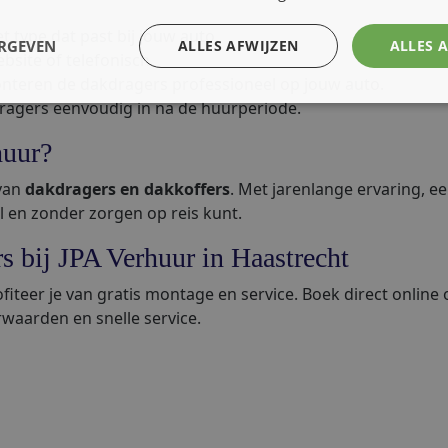
et type dat past bij jouw auto.
ERGEVEN
ALLES AFWIJZEN
ALLES 
bsite of telefonisch.
onteren de dakdragers professioneel op jouw auto.
ragers eenvoudig in na de huurperiode.
huur?
 van
dakdragers en dakkoffers
. Met jarenlange ervaring, e
l en zonder zorgen op reis kunt.
 bij JPA Verhuur in Haastrecht
fiteer je van gratis montage en service. Boek direct online
rwaarden en snelle service.