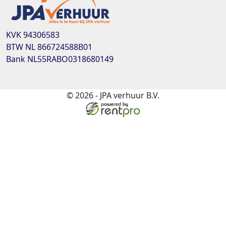
KVK
94306583
BTW
NL 866724588B01
Bank
NL55RABO0318680149
© 2026 - JPA verhuur B.V.