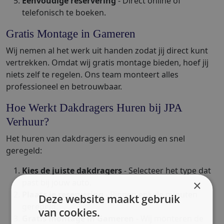
Eenvoudige reservering
- Direct online of
telefonisch te boeken.
Gratis Montage in Gameren
Wij nemen al het werk uit handen zodat jij direct kunt
vertrekken. Omdat wij gratis montage bieden, hoef jij
niets zelf te regelen. Ons team monteert alles
professioneel en betrouwbaar.
Hoe Werkt Dakdragers Huren bij JPA
Verhuur?
Het huren van dakdragers is eenvoudig en snel
geregeld:
Kies de juiste dakdragers
- Selecteer het type dat
past bij jouw auto.
×
Plaats je reservering
- Binnen enkele minuten
Deze website maakt gebruik
geregeld.
van cookies.
Gratis montage in Gameren
- Wij monteren de