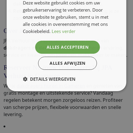
Deze website gebruikt cookies om uw
dakdragers professioneel op jouw auto.
gebruikerservaring te verbeteren. Door
Retourneer na gebruik
- Na afloop breng je ze
onze website te gebruiken, stemt u in met
zonder gedoe terug.
alle cookies in overeenstemming met ons
Over JPA Verhuur
Cookiebeleid.
Lees verder
JPA Verhuur is dé specialist in het verhuren van
ALLES ACCEPTEREN
dakdragers en dakkoffers
. Wij combineren ervaring,
service en kwaliteit om jouw reis makkelijker te maken.
ALLES AFWIJZEN
Reserveer Nu jouw Dakdragers bij JPA
Verhuur in Gameren
DETAILS WEERGEVEN
Wil je
dakdragers huren in Gameren
en genieten van
gratis montage en uitstekende service? Vandaag
regelen betekent morgen zorgeloos reizen. Profiteer
van scherpe prijzen, flexibele voorwaarden en snelle
levering.