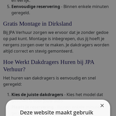
en eerlijk.
Eenvoudige reservering
- Binnen enkele minuten
geregeld.
Gratis Montage in Dirksland
Bij JPA Verhuur zorgen we ervoor dat je zonder gedoe
op pad kunt. Montage is inbegrepen, dus jij hoeft je
nergens zorgen over te maken. Je dakdragers worden
altijd correct en stevig gemonteerd.
Hoe Werkt Dakdragers Huren bij JPA
Verhuur?
Het huren van dakdragers is eenvoudig en snel
geregeld:
Kies de juiste dakdragers
- Kies het model dat
geschikt is voor jouw auto.
×
Plaats je reservering
- Binnen enkele minuten
Deze website maakt gebruik
geregeld.