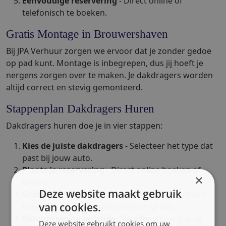
Eenvoudige reservering
- Direct online of
telefonisch te boeken.
Gratis Montage in Brouwershaven
Bij JPA Verhuur zorgen we ervoor dat je zonder gedoe
op pad kunt. Montage is inbegrepen, dus jij hoeft je
nergens zorgen over te maken. Je dakdragers worden
altijd correct en stevig gemonteerd.
Stappenplan Dakdragers Huren
Dakdragers huren doe je in vier stappen:
Kies de juiste dakdragers
- Selecteer het type dat
past bij jouw auto.
Plaats je reservering
- Direct online boeken of
×
bellen.
Deze website maakt gebruik
Gratis montage in Brouwershaven
- Ons team
van cookies.
bevestigt de dakdragers veilig en gratis.
Retourneer na gebruik
- Na afloop breng je ze
Deze website gebruikt cookies om uw