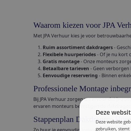
Waarom kiezen voor JPA Verh
Met JPA Verhuur kies je voor betrouwbaarhei
Ruim assortiment dakdragers
- Geschi
Flexibele huurperiodes
- Of je nu kort 
Gratis montage
- Onze monteurs zorgen
Betaalbare tarieven
- Geen verborgen ko
Eenvoudige reservering
- Binnen enke
Professionele Montage inbeg
Bij JPA Verhuur zorgen we ervoor dat je zon
ervaren monteurs bevestigen de dakdragers 
Deze websit
Stappenplan Dakdragers Hur
Deze website geb
gebruiken, stemt
Zo huur je eenvoudig jouw dakdragers: