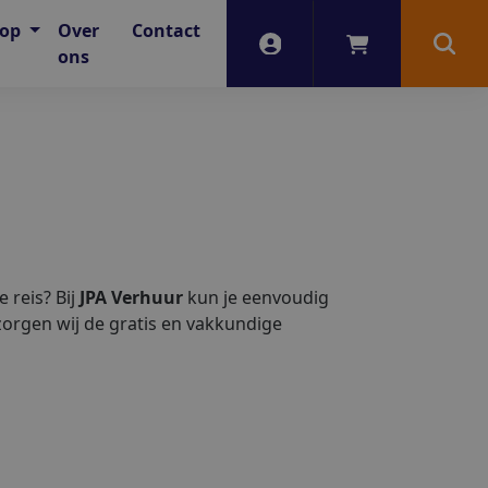
oop
Over
Contact
Account
Winkelwagen
Zoek
ons
 reis? Bij
JPA Verhuur
kun je eenvoudig
zorgen wij de gratis en vakkundige