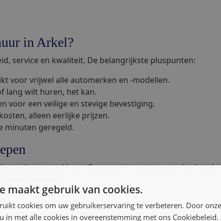
uur in Arkel?
d, service en kwaliteit. De belangrijkste pluspunten:
kt voor vrijwel alle automerken en -modellen.
of lang wilt huren, het kan.
 voor een veilige en stevige bevestiging.
sten, alleen eerlijke prijzen.
le minuten geregeld.
repen
der gedoe op pad kunt. Onze gratis montageservice betekent
stevig en veilig.
e maakt gebruik van cookies.
en
ruikt cookies om uw gebruikerservaring te verbeteren. Door onze
 u in met alle cookies in overeenstemming met ons Cookiebeleid.