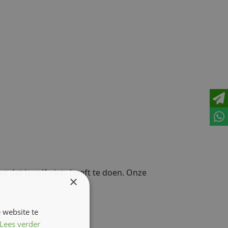
 dat je zelf niets hoeft te doen. Onze
×
 website te
Lees verder