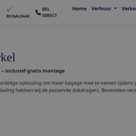
Home
Verhuur
Verk
BEL
DIRECT
E
BETAALBAAR
kel
 – inclusief gratis montage
rdelige oplossing om meer bagage mee te nemen tijdens je
of lading hebben wij de passende dakdragers. Bovendien ver